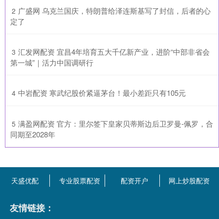
​广盛网 乌克兰国庆，特朗普给泽连斯基写了封信，后者的心
2
定了
​汇发网配资 宜昌4年培育五大千亿新产业，进阶“中部非省会
3
第一城”｜活力中国调研行
​中岩配资 寒武纪股价紧逼茅台！最小差距只有105元
4
​满盈网配资 官方：里尔签下皇家贝蒂斯边后卫罗曼-佩罗，合
5
同期至2028年
天盛优配
专业股票配资
配资开户
网上炒股配资
友情链接：