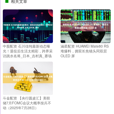
相关文章
中股配资 石川佳纯最新动态曝
涵星配资 HUAWEI Mate80 RS
光！退役后生活太精彩，跨界采
堆爆料，拥双长焦镜头同双层
访跳水名将_日本_吉村真_赛场
OLED 屏
斗金配资 【央行圆桌汇】美联
储7月FOMC会议大概率按兵不
动（2025年7月28日）